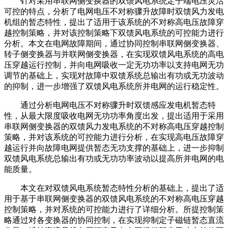
针对采用串联网侧变换器的双馈风电系统定子端电压灵活
可控的特点，分析了电网电压不对称骤升故障时双馈风力发电
机组的暂态特性，提出了适用于该系统的不对称高电压故障穿
越控制策略，并对该控制策略下双馈风电系统的可控能力进行
分析。本文在电网故障期间，通过协同控制串联网侧变换器、
转子侧变换器与并联网侧变换器，在实现双馈风电系统的高电
压穿越运行控制，并向电网吸收一定无功功率以支持电网无功
调节的基础上，实现对故障中双馈系统总输出有功或无功波动
的抑制，进一步增强了双馈风电系统所并电网的运行稳定性。
通过分析电网电压不对称骤升时双馈感应发电机暂态特
性，从最大限度吸收电网无功功率角度出发，提出适用于采用
串联网侧变换器的双馈风力发电系统的不对称高电压穿越控制
策略，并对该系统的可控能力进行分析，在实现高电压故障穿
越运行并向故障电网提供暂态无功支撑的基础上，进一步抑制
双馈风电系统总输出有功或无功功率波动以提高所并电网的电
能质量。
本文在对双馈风电系统暂态特性分析的基础上，提出了适
用于基于串联网侧变换器的双馈风电系统的不对称高电压穿越
控制策略，并对系统的可控能力进行了详细分析。所提控制策
略通过对各变换器的协同控制，在实现抑制定子磁链暂态直流