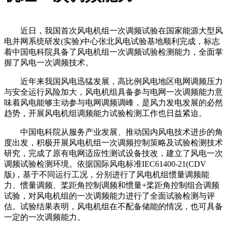
近日，我国首次风电机组一次调频试验在国家能源大型风
电并网系统研发(实验)中心张北风电试验基地顺利完成，标志
着中国电科院具备了风电机组一次调频试验检测能力，全面掌
握了风电一次调频技术。
近年来我国风电迅猛发展，高比例风电地区电网调频压力
与安全运行风险加大，风电机组具备参与电网一次调频能力意
味着风电能够主动参与电网调频调峰，是风力发电发展的必然
趋势，开展风电机组调频能力试验检测工作也日益紧迫。
中国电科院从服务产业发展、推动国内风电技术进步的角
度出发，积极开展风电机组一次调频控制策略及试验检测技术
研究，完成了原有电网适应性测试设备技改，建立了风电一次
调频试验检测环境。依据国际风电标准IEC61400-21(CDV
版)，基于不同运行工况，分别进行了风电机组惯量调频能
力、惯量调频、桨距角控制调频和惯量+桨距角控制组合调频
试验，对风电机组的一次调频能力进行了全面试验检测与评
估。试验结果表明，风电机组在不配备储能的情况，也可具备
一定的一次调频能力。