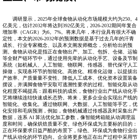
调研显示，2025年全球食物从动化市场规模大约为250。4
亿美元，估计2032年将达到392亿美元，2026-2032期间年复合
增加率（CAGR）为6。7%。将来几年，本行业具有很大不确
定性，本文的2026-2032年的预测数据是基于过去几年的汗青
成长、行业专家概念、以及本文阐发师概念，分析给出的预
测。食物从动化是指正在食物出产、加工、包拆、仓储、运输
等全财产链环节中，通过使用先辈的从动化手艺、设备及节制
系统（如机械人、人工智能、物联网、传感器、替代保守人工
操做，实现各环节的智能化、高效化、精准化运做，以提拔出
产效率、产质量量不变性、降低人工成本、优化资本设置装备
摆设，并满脚食物平安取可逃溯性要求的过程。智能化取从动
化程度不竭提高：跟着科技的成长，食物行业出产线从动化手
艺将继续连结快速成长态势。将来，更多企业会实现出产线的
智能化、收集化。通过物联网、大数据、人工智能等手艺，优
化安排和毛病预测，例如，食物机械通过传感器及时采集出产
数据，连系 AI 算法优化加工参数，像智能烤箱能从动调理温
度和时间，确保烘焙质量不变。绿色环保成为主要标的目的：
正在环保要求日益严酷的布景下，绿色、环保成为食物行业出
产线从动化的环节趋向。企业将更多地正在出产过程中采用节