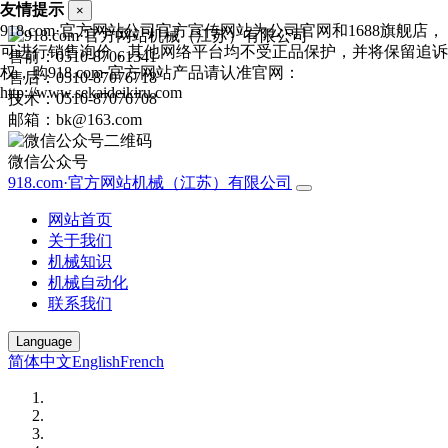
友情提示
×
918.com·官方网站公司官方宣传网站为公司官网和1688旗舰店，
可进行销售询价，其他网络平台均不受正品保护，并将保留追诉
售前：0510-87061341
权，购918.com·官方网站产品请认准官网：
售后：0510-87076718
http://www.sekaideikiru.com
技术：0510-87076708
邮箱：bk@163.com
微信公众号
918.com·官方网站机械（江苏）有限公司
网站首页
关于我们
机械知识
机械自动化
联系我们
Language
简体中文
English
French