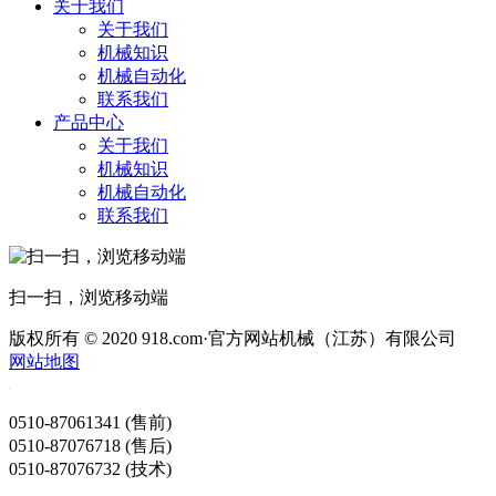
关于我们
关于我们
机械知识
机械自动化
联系我们
产品中心
关于我们
机械知识
机械自动化
联系我们
扫一扫，浏览移动端
版权所有 © 2020 918.com·官方网站机械（江苏）有限公司
网站地图
0510-87061341 (售前)
0510-87076718 (售后)
0510-87076732 (技术)