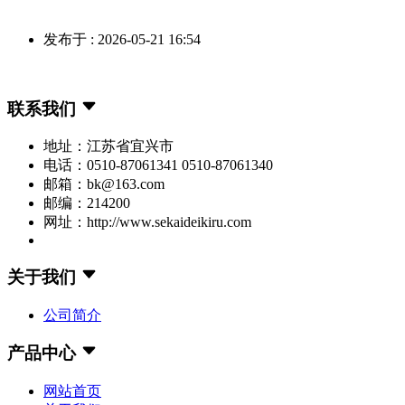
发布于 : 2026-05-21 16:54
联系我们
地址：江苏省宜兴市
电话：0510-87061341 0510-87061340
邮箱：bk@163.com
邮编：214200
网址：http://www.sekaideikiru.com
关于我们
公司简介
产品中心
网站首页