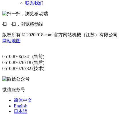
联系我们
扫一扫，浏览移动端
版权所有 © 2020 918.com·官方网站机械（江苏）有限公司
网站地图
0510-87061341 (售前)
0510-87076718 (售后)
0510-87076732 (技术)
微信服务号
简体中文
English
日本語