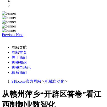
Previous
Next
网站导航
网站首页
关于我们
机械知识
机械自动化
联系我们
918.com·官方网站
>
机械自动化
>
从赣州萍乡“开辟区答卷”看江
西制制业数智化