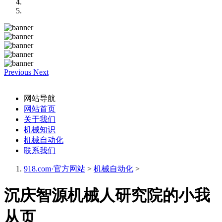
Previous
Next
网站导航
网站首页
关于我们
机械知识
机械自动化
联系我们
918.com·官方网站
>
机械自动化
>
沉庆智源机械人研究院的小我
从页