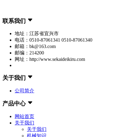
联系我们
地址：江苏省宜兴市
电话：0510-87061341 0510-87061340
邮箱：bk@163.com
邮编：214200
网址：http://www.sekaideikiru.com
关于我们
公司简介
产品中心
网站首页
关于我们
关于我们
机械知识