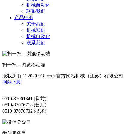
机械自动化
联系我们
产品中心
关于我们
机械知识
机械自动化
联系我们
扫一扫，浏览移动端
版权所有 © 2020 918.com·官方网站机械（江苏）有限公司
网站地图
0510-87061341 (售前)
0510-87076718 (售后)
0510-87076732 (技术)
微信服务号