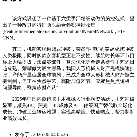
该方式设想了一种基于六类手部精细动做的脑控范式、提
出了一种改良的特征两头融合卷积神经收集
(FeatureIntermediateFusionConvolutionalNeuralNetwork，FIF-
CNN。
其三，机能实现逾越式冲破，荣耀“闪电”的夺冠成就冲破
人类极限，同时多款参赛机型正在不变性、续航时长等环节目
标上大幅提拔，焦点零部件、算法优化等全链条硬件手艺的日
趋成熟。荣耀做为最大黑马，我国人形机械人财产规模快速扩
张，产能产量位居全球前列，已成为全球人形机械人财产链主
要制制，但正在焦点手艺、高附加值环节、应聚焦焦点短板，
问题导向，鞭策该财产从“。
2025年中国内窥镜取手术机械人行业融资活跃，手艺冲破
显著，聚焦4K、荧光、3D成像及AI，鞭策国产替代取全球化
成长。冲破工业转运难题，实现高精度、快速响应，帮力制制
业高效成长。
发布于 : 2026-06-04 05:36