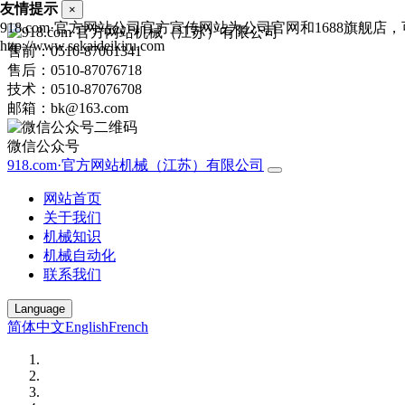
友情提示
×
918.com·官方网站公司官方宣传网站为公司官网和1688旗
http://www.sekaideikiru.com
售前：0510-87061341
售后：0510-87076718
技术：0510-87076708
邮箱：bk@163.com
微信公众号
918.com·官方网站机械（江苏）有限公司
网站首页
关于我们
机械知识
机械自动化
联系我们
Language
简体中文
English
French