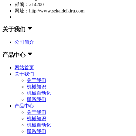
邮编：214200
网址：http://www.sekaideikiru.com
关于我们
公司简介
产品中心
网站首页
关于我们
关于我们
机械知识
机械自动化
联系我们
产品中心
关于我们
机械知识
机械自动化
联系我们