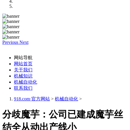
Previous
Next
网站导航
网站首页
关于我们
机械知识
机械自动化
联系我们
918.com·官方网站
>
机械自动化
>
分歧魔芋：公司已建成魔芋丝
结全从动出产线小