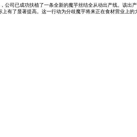
表，公司已成功扶植了一条全新的魔芋丝结全从动出产线。该出
标上有了显著提高。这一行动为分歧魔芋将来正在食材营业上的