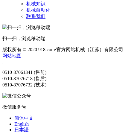
机械知识
机械自动化
联系我们
扫一扫，浏览移动端
版权所有 © 2020 918.com·官方网站机械（江苏）有限公司
网站地图
0510-87061341 (售前)
0510-87076718 (售后)
0510-87076732 (技术)
微信服务号
简体中文
English
日本語