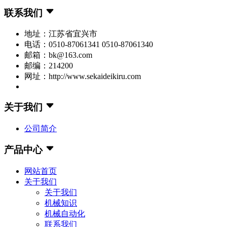
联系我们
地址：江苏省宜兴市
电话：0510-87061341 0510-87061340
邮箱：bk@163.com
邮编：214200
网址：http://www.sekaideikiru.com
关于我们
公司简介
产品中心
网站首页
关于我们
关于我们
机械知识
机械自动化
联系我们