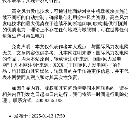
技术成本，实现经济可行性。
高空风力发电技术，可通过地面站对空中机载模块实施连
续不间断的自动控制，确保最佳利用空中风力资源。高空风力
发电技术的最大优势在于连续不间断地(非间歇式)提供可预测
的优质电力，理论上不存在任何地域海域限制，可在世界任何
角落生产可再生电力。
免责声明：本文仅代表作者本人观点，与国际风力发电网
无关，文章内容仅供参考。凡本网注明来源：国际风力发电网
的作品，均为本站原创，转载请注明“来源：国际风力发电
网”！凡本网注明“来源：XXX（非国际风力发电网）”的作
品，均转载自其它媒体，转载目的在于传递更多信息，并不代
表本网赞同其观点和对其真实性负责。
如因作品内容、版权和其它问题需要同本网联系的，请在
相关内容刊发之日起30日内进行，我们将第一时间进行删除处
理 。联系方式：400-8256-198
发布于 : 2025-01-13 17:50