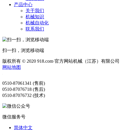
产品中心
关于我们
机械知识
机械自动化
联系我们
扫一扫，浏览移动端
版权所有 © 2020 918.com·官方网站机械（江苏）有限公司
网站地图
0510-87061341 (售前)
0510-87076718 (售后)
0510-87076732 (技术)
微信服务号
简体中文