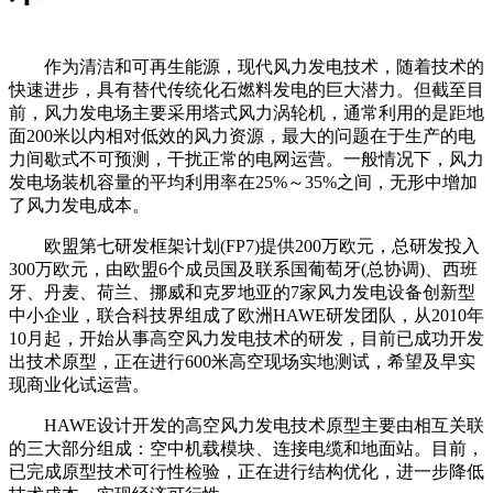
作为清洁和可再生能源，现代风力发电技术，随着技术的
快速进步，具有替代传统化石燃料发电的巨大潜力。但截至目
前，风力发电场主要采用塔式风力涡轮机，通常利用的是距地
面200米以内相对低效的风力资源，最大的问题在于生产的电
力间歇式不可预测，干扰正常的电网运营。一般情况下，风力
发电场装机容量的平均利用率在25%～35%之间，无形中增加
了风力发电成本。
欧盟第七研发框架计划(FP7)提供200万欧元，总研发投入
300万欧元，由欧盟6个成员国及联系国葡萄牙(总协调)、西班
牙、丹麦、荷兰、挪威和克罗地亚的7家风力发电设备创新型
中小企业，联合科技界组成了欧洲HAWE研发团队，从2010年
10月起，开始从事高空风力发电技术的研发，目前已成功开发
出技术原型，正在进行600米高空现场实地测试，希望及早实
现商业化试运营。
HAWE设计开发的高空风力发电技术原型主要由相互关联
的三大部分组成：空中机载模块、连接电缆和地面站。目前，
已完成原型技术可行性检验，正在进行结构优化，进一步降低