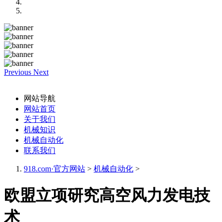
Previous
Next
网站导航
网站首页
关于我们
机械知识
机械自动化
联系我们
918.com·官方网站
>
机械自动化
>
欧盟立项研究高空风力发电技
术