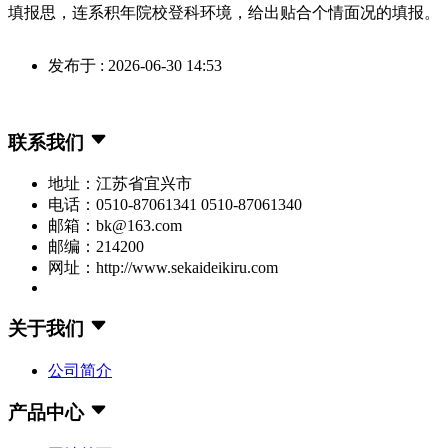
填报思，连系积年院校登科环境，给出贴合个情面况的填报。
发布于 : 2026-06-30 14:53
联系我们
地址：江苏省宜兴市
电话：0510-87061341 0510-87061340
邮箱：bk@163.com
邮编：214200
网址：http://www.sekaideikiru.com
关于我们
公司简介
产品中心