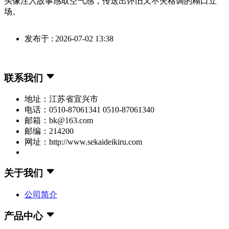
头像注入故事感取空气感，传送出怀旧又不失格调的糊口立
场。
发布于 : 2026-07-02 13:38
联系我们
地址：江苏省宜兴市
电话：0510-87061341 0510-87061340
邮箱：bk@163.com
邮编：214200
网址：http://www.sekaideikiru.com
关于我们
公司简介
产品中心