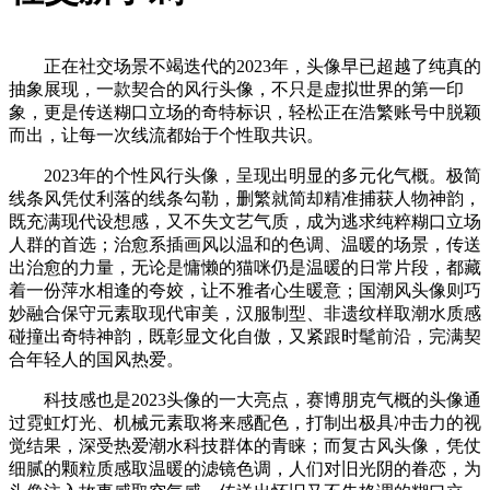
正在社交场景不竭迭代的2023年，头像早已超越了纯真的
抽象展现，一款契合的风行头像，不只是虚拟世界的第一印
象，更是传送糊口立场的奇特标识，轻松正在浩繁账号中脱颖
而出，让每一次线流都始于个性取共识。
2023年的个性风行头像，呈现出明显的多元化气概。极简
线条风凭仗利落的线条勾勒，删繁就简却精准捕获人物神韵，
既充满现代设想感，又不失文艺气质，成为逃求纯粹糊口立场
人群的首选；治愈系插画风以温和的色调、温暖的场景，传送
出治愈的力量，无论是慵懒的猫咪仍是温暖的日常片段，都藏
着一份萍水相逢的夸姣，让不雅者心生暖意；国潮风头像则巧
妙融合保守元素取现代审美，汉服制型、非遗纹样取潮水质感
碰撞出奇特神韵，既彰显文化自傲，又紧跟时髦前沿，完满契
合年轻人的国风热爱。
科技感也是2023头像的一大亮点，赛博朋克气概的头像通
过霓虹灯光、机械元素取将来感配色，打制出极具冲击力的视
觉结果，深受热爱潮水科技群体的青睐；而复古风头像，凭仗
细腻的颗粒质感取温暖的滤镜色调，人们对旧光阴的眷恋，为