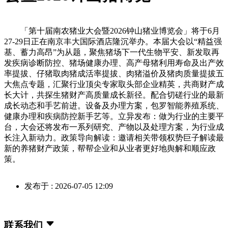
「第十届南农猪业大会暨2026钟山猪业博览会」将于6月
27-29日正在南京丰大国际酒店隆沉举办。本届大会以“精益强
基、蓄力高昂”为从题，聚焦猪场下一代生物平安、新发取再
发疾病诊断防控、猪场健康办理、高产母猪利用寿命及出产效
率提拔、仔猪取肉猪成活率提拔、肉猪溢价及猪肉质量提拔五
大焦点专题，汇聚行业顶尖专家取头部企业精英，共商财产成
长大计，共探生猪财产高质量成长新径。配合切磋行业的最新
成长动态和手艺前进。设备及办理方案，包罗智能养殖系统、
健康办理和疾病防控新手艺等。立异发布：做为行业的主要平
台，大会还将发布一系列研究、产物以及处理方案，为行业成
长注入新动力。政策导向解读：邀请相关带领权势巨子解读最
新的养猪财产政策，帮帮企业和从业者更好地舆解和顺应政
策。
发布于 : 2026-07-05 12:09
联系我们