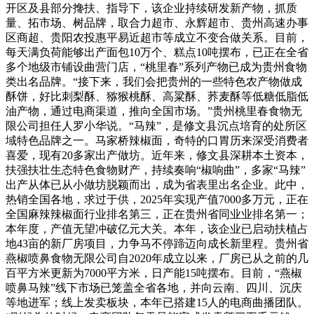
开区及县部分搀扶、指导下，该企业持续研发新产物，抓质
量、拓市场、树品牌，取合力超市、永辉超市、贵州高速办事
区商超、贵阳农投惠平易近超市等成立不变合做关系。目前，
每天满负荷能够出产面包10万个、糕点10吨摆布，已正在全省
多个地级市铺设曲营门店，“桃里春”系列产物已成为贵州食物
类出名品牌。“接下来，我们会把贵州的一些特色农产物做成
酥饼，好比刺梨酥、猕猴桃酥、高粱酥、荞麦酥等低糖低脂低
油产物，通过电商渠道，推向全国市场。”贵州桃里春食物无
限公司担任人罗小华说。“马辣”，是修文县沉点培育的处所区
域特色品牌之一。马家桥辣椒面，奇特的口胃历来深受消费者
喜爱，现有20多家出产做坊。近年来，修文县深耕本土资本，
扶强扶壮生态特色食物财产，持续奏响“椒响曲”，多家“马辣”
出产从体已从小做坊脱颖而出，成为省表里出名企业。此中，
热销全国各地，求过于供，2025年实现产值7000多万元，正在
全国麻辣辣椒面行业排名第三，正在贵州省同业业排名第一；
本年度，产值无望冲破亿元大关。本年，该企业已启动扶植占
地43亩的新厂房项目，力争马不停蹄迈向成长新里程。贵州省
燕椒喷鼻食物无限公司自2020年成立以来，厂房已从之前的几
百平方米更新为7000平方米，日产能15吨摆布。目前，“燕椒
喷鼻马辣”线下市场已笼盖全省各地，并向云南、四川、沉庆
等地进军；线上发卖板块，本年已搭建15人的电商曲播团队。