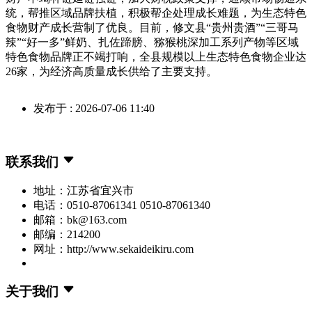
统，帮推区域品牌扶植，积极帮企处理成长难题，为生态特色
食物财产成长营制了优良。目前，修文县“贵州贵酒”“三哥马
辣”“好一多”鲜奶、扎佐蹄膀、猕猴桃深加工系列产物等区域
特色食物品牌正不竭打响，全县规模以上生态特色食物企业达
26家，为经济高质量成长供给了主要支持。
发布于 : 2026-07-06 11:40
联系我们
地址：江苏省宜兴市
电话：0510-87061341 0510-87061340
邮箱：bk@163.com
邮编：214200
网址：http://www.sekaideikiru.com
关于我们