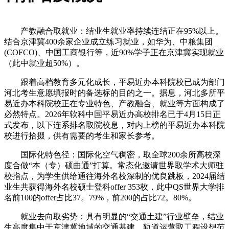
产教融合取就业：结业生就业率持续连结正在95%以上。
结合京津冀400余家企业成立练习就业，如华为、中粮集团
(COFCO)、中国工商银行等，近90%学子正在京津冀实现就业
（此中就业超50%）。
跟着高档教育多元化成长，平易近办本科院校已成为部门
河北考生意愿填报时的备选标的目的之一。据息，河北多所平
易近办本科院校正在专业特色、产教融合、就业等方面构成了
必然特点。2026年软科中国平易近办高校排名已于4月15日正
式发布，以下连系排名取院校息，对内上榜的平易近办本科院
校进行拾掇，供有需要的考生和家长参考。
国际化特色径：国际化空气稠密，取全球200余所高校深
度合做“本（专）硕曲通”打算。常态化邀请世界取学术大师驻
校指点，为学生供给通往海外名校深制的优良跳板，2024届结
业生共获得海外名校硕士登科offer 353枚，此中QS世界大学排
名前100的offer占比37。79%，前200的占比72。80%。
就业去向取劣势：具有明显的“交通土建”行业壁垒，结业
生高度集中于京津冀地域的交通基建、轨道运营取工程设想范