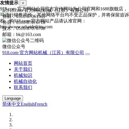
友情提示
×
918.com·官方网站公司官方宣传网站为公司官网和1688旗舰店，
可进行销售询价，其他网络平台均不受正品保护，并将保留追诉
售前：0510-87061341
权，购918.com·官方网站产品请认准官网：
售后：0510-87076718
http://www.sekaideikiru.com
技术：0510-87076708
邮箱：bk@163.com
微信公众号
918.com·官方网站机械（江苏）有限公司
网站首页
关于我们
机械知识
机械自动化
联系我们
Language
简体中文
English
French