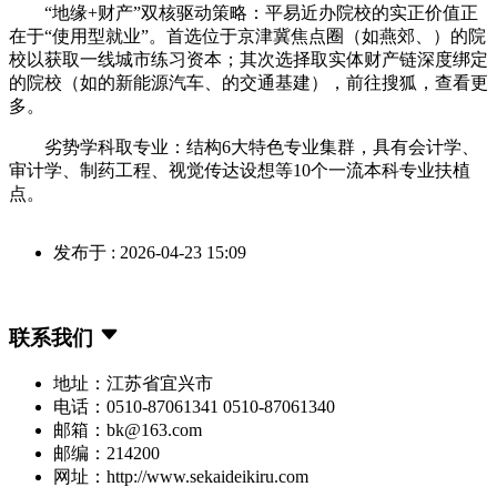
“地缘+财产”双核驱动策略：平易近办院校的实正价值正
在于“使用型就业”。首选位于京津冀焦点圈（如燕郊、）的院
校以获取一线城市练习资本；其次选择取实体财产链深度绑定
的院校（如的新能源汽车、的交通基建），前往搜狐，查看更
多。
劣势学科取专业：结构6大特色专业集群，具有会计学、
审计学、制药工程、视觉传达设想等10个一流本科专业扶植
点。
发布于 : 2026-04-23 15:09
联系我们
地址：江苏省宜兴市
电话：0510-87061341 0510-87061340
邮箱：bk@163.com
邮编：214200
网址：http://www.sekaideikiru.com