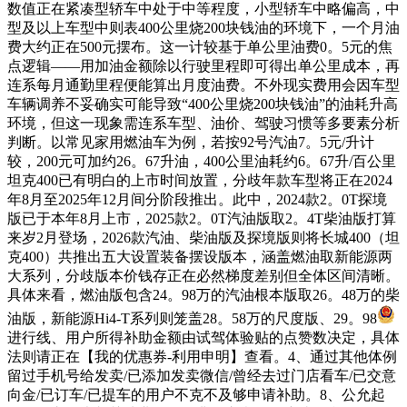
数值正在紧凑型轿车中处于中等程度，小型轿车中略偏高，中
型及以上车型中则表400公里烧200块钱油的环境下，一个月油
费大约正在500元摆布。这一计较基于单公里油费0。5元的焦
点逻辑——用加油金额除以行驶里程即可得出单公里成本，再
连系每月通勤里程便能算出月度油费。不外现实费用会因车型
车辆调养不妥确实可能导致“400公里烧200块钱油”的油耗升高
环境，但这一现象需连系车型、油价、驾驶习惯等多要素分析
判断。以常见家用燃油车为例，若按92号汽油7。5元/升计
较，200元可加约26。67升油，400公里油耗约6。67升/百公里
坦克400已有明白的上市时间放置，分歧年款车型将正在2024
年8月至2025年12月间分阶段推出。此中，2024款2。0T探境
版已于本年8月上市，2025款2。0T汽油版取2。4T柴油版打算
来岁2月登场，2026款汽油、柴油版及探境版则将长城400（坦
克400）共推出五大设置装备摆设版本，涵盖燃油取新能源两
大系列，分歧版本价钱存正在必然梯度差别但全体区间清晰。
具体来看，燃油版包含24。98万的汽油根本版取26。48万的柴
油版，新能源Hi4-T系列则笼盖28。58万的尺度版、29。98
进行线、用户所得补助金额由试驾体验贴的点赞数决定，具体
法则请正在【我的优惠券-利用申明】查看。4、通过其他体例
留过手机号给发卖/已添加发卖微信/曾经去过门店看车/已交意
向金/已订车/已提车的用户不克不及够申请补助。8、公允起