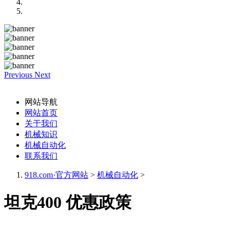
Previous
Next
网站导航
网站首页
关于我们
机械知识
机械自动化
联系我们
918.com·官方网站
>
机械自动化
>
坦克400 优惠政策