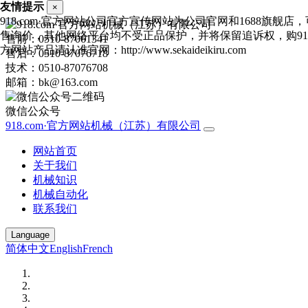
友情提示
×
918.com·官方网站公司官方宣传网站为公司官网和1688旗舰店
售询价，其他网络平台均不受正品保护，并将保留追诉权，购918.
售前：0510-87061341
方网站产品请认准官网：http://www.sekaideikiru.com
售后：0510-87076718
技术：0510-87076708
邮箱：bk@163.com
微信公众号
918.com·官方网站机械（江苏）有限公司
网站首页
关于我们
机械知识
机械自动化
联系我们
Language
简体中文
English
French