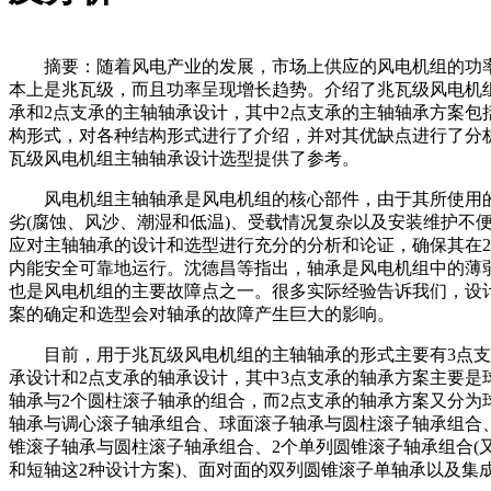
摘要：随着风电产业的发展，市场上供应的风电机组的功
本上是兆瓦级，而且功率呈现增长趋势。介绍了兆瓦级风电机
承和2点支承的主轴轴承设计，其中2点支承的主轴轴承方案包
构形式，对各种结构形式进行了介绍，并对其优缺点进行了分
瓦级风电机组主轴轴承设计选型提供了参考。
风电机组主轴轴承是风电机组的核心部件，由于其所使用
劣(腐蚀、风沙、潮湿和低温)、受载情况复杂以及安装维护不
应对主轴轴承的设计和选型进行充分的分析和论证，确保其在2
内能安全可靠地运行。沈德昌等指出，轴承是风电机组中的薄
也是风电机组的主要故障点之一。很多实际经验告诉我们，设
案的确定和选型会对轴承的故障产生巨大的影响。
目前，用于兆瓦级风电机组的主轴轴承的形式主要有3点支
承设计和2点支承的轴承设计，其中3点支承的轴承方案主要是
轴承与2个圆柱滚子轴承的组合，而2点支承的轴承方案又分为
轴承与调心滚子轴承组合、球面滚子轴承与圆柱滚子轴承组合
锥滚子轴承与圆柱滚子轴承组合、2个单列圆锥滚子轴承组合(
和短轴这2种设计方案)、面对面的双列圆锥滚子单轴承以及集