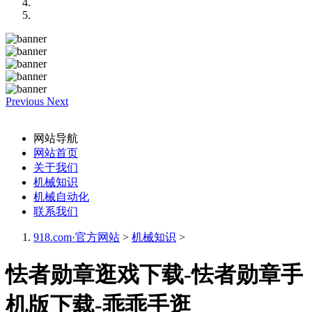
Previous
Next
网站导航
网站首页
关于我们
机械知识
机械自动化
联系我们
918.com·官方网站
>
机械知识
>
怯者勋章逛戏下载-怯者勋章手
机版下载-乖乖手逛