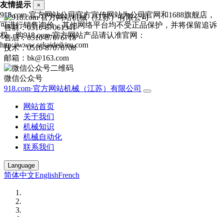
友情提示
×
918.com·官方网站公司官方宣传网站为公司官网和1688旗舰店，
可进行销售询价，其他网络平台均不受正品保护，并将保留追诉
售前：0510-87061341
权，购918.com·官方网站产品请认准官网：
售后：0510-87076718
http://www.sekaideikiru.com
技术：0510-87076708
邮箱：bk@163.com
微信公众号
918.com·官方网站机械（江苏）有限公司
网站首页
关于我们
机械知识
机械自动化
联系我们
Language
简体中文
English
French