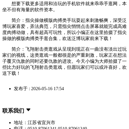
想要下载更多适用和洽玩的手机软件就来乖乖手逛网，本
坐不但有海量的软件资本。
简介：指尖操做横版肉搏类手玩耍起来刺激畅爽，深受泛
博玩家喜爱，弄法典范，只需指尖悄悄点击屏幕就能完成高难
度肉搏动做，具有超高可玩性，所以小编正在这里拾掇了指尖
操做的横版肉搏类手逛合集，欢送泛博玩家前来下载！
简介：飞翔射击类逛戏从呈现到现正在一曲没有淡出过玩
家们的视线，这类逛戏一般都很是的严重刺激，玩家正在想法
子覆灭仇敌的同时还要仇敌的进攻。今天小编为大师拾掇了一
些比力好玩的飞翔射击类逛戏，但愿玩家们可以或许喜好，欢
送下载！
发布于 : 2026-05-16 17:54
联系我们
地址：江苏省宜兴市
电话：0510-87061341 0510-87061340