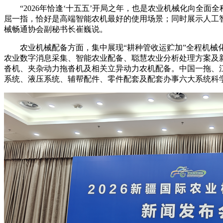
“2026年恰逢‘十五五’开局之年，也是农业机械化向全面
屈一指，恰好是高端智能农机最好的使用场景；同时展示人工
械畅通协会副秘书长崔巍说。
农业机械配备方面，集中展现“耕种管收运贮加”全程机械化
农业数字消息采集、智能农业配备、聪慧农业分析处理方案及
沓机、夹杂动力拖沓机及相关立异动力农机配备。中国一拖、
系统、液压系统、辅帮配件、零件配套及配套办事六大系统科