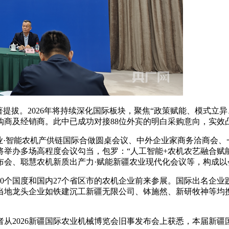
拔。2026年将持续深化国际板块，聚焦“政策赋能、模式立异
购商及经销商。此中已成功对接88位外宾的明白采购意向，实效
业·智能农机产供链国际合做圆桌会议、中外企业家商务洽商会、
举办多场高程度会议勾当，包罗：“人工智能+农机农艺融合赋
布会、聪慧农机新质出产力·赋能新疆农业现代化会议等，构成
个国度和国内27个省区市的农机企业前来参展。国际出名企业
当地龙头企业如铁建沉工新疆无限公司、钵施然、新研牧神等均
从2026新疆国际农业机械博览会旧事发布会上获悉，本届新疆国