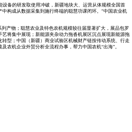
智能设备的研发取使用冲破，新疆地块大、运营从体规模全国首
产中构成从数据采集到施行终端的聪慧功课闭环。”中国农业机
系列产物；聪慧农业及特色农机规模较往届显著扩大，展品包罗
手艺将集中展现；新能源夹杂动力拖沓机展区沉点展现新能源拖
化转型；中国（新疆）商业试验区机械财产链按传动系统、行走
及农机企业外贸分析全流程办事，帮力中国农机“出海”。