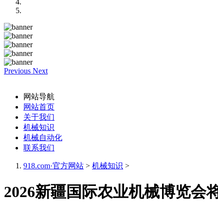
Previous
Next
网站导航
网站首页
关于我们
机械知识
机械自动化
联系我们
918.com·官方网站
>
机械知识
>
2026新疆国际农业机械博览会将