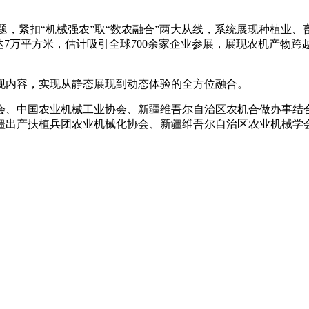
，紧扣“机械强农”取“数农融合”两大从线，系统展现种植业
7万平方米，估计吸引全球700余家企业参展，展现农机产物跨越
内容，实现从静态展现到动态体验的全方位融合。
、中国农业机械工业协会、新疆维吾尔自治区农机合做办事结合
疆出产扶植兵团农业机械化协会、新疆维吾尔自治区农业机械学