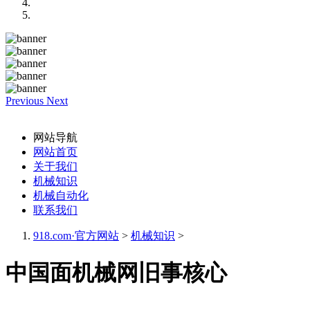
Previous
Next
网站导航
网站首页
关于我们
机械知识
机械自动化
联系我们
918.com·官方网站
>
机械知识
>
中国面机械网旧事核心