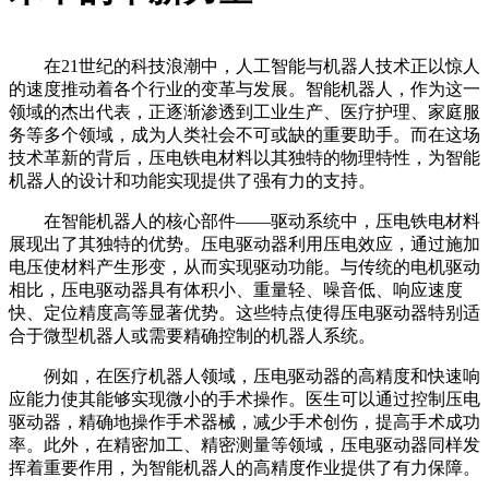
在21世纪的科技浪潮中，人工智能与机器人技术正以惊人
的速度推动着各个行业的变革与发展。智能机器人，作为这一
领域的杰出代表，正逐渐渗透到工业生产、医疗护理、家庭服
务等多个领域，成为人类社会不可或缺的重要助手。而在这场
技术革新的背后，压电铁电材料以其独特的物理特性，为智能
机器人的设计和功能实现提供了强有力的支持。
在智能机器人的核心部件——驱动系统中，压电铁电材料
展现出了其独特的优势。压电驱动器利用压电效应，通过施加
电压使材料产生形变，从而实现驱动功能。与传统的电机驱动
相比，压电驱动器具有体积小、重量轻、噪音低、响应速度
快、定位精度高等显著优势。这些特点使得压电驱动器特别适
合于微型机器人或需要精确控制的机器人系统。
例如，在医疗机器人领域，压电驱动器的高精度和快速响
应能力使其能够实现微小的手术操作。医生可以通过控制压电
驱动器，精确地操作手术器械，减少手术创伤，提高手术成功
率。此外，在精密加工、精密测量等领域，压电驱动器同样发
挥着重要作用，为智能机器人的高精度作业提供了有力保障。