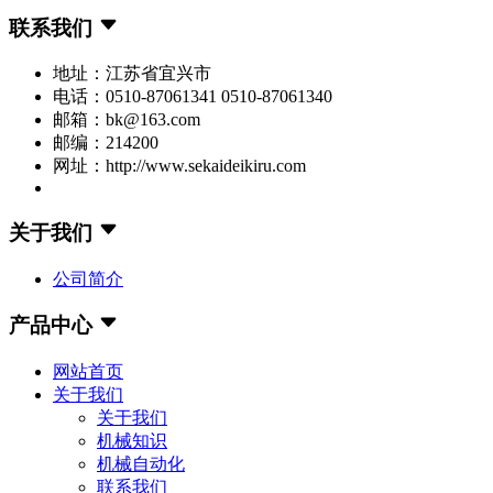
联系我们
地址：江苏省宜兴市
电话：0510-87061341 0510-87061340
邮箱：bk@163.com
邮编：214200
网址：http://www.sekaideikiru.com
关于我们
公司简介
产品中心
网站首页
关于我们
关于我们
机械知识
机械自动化
联系我们