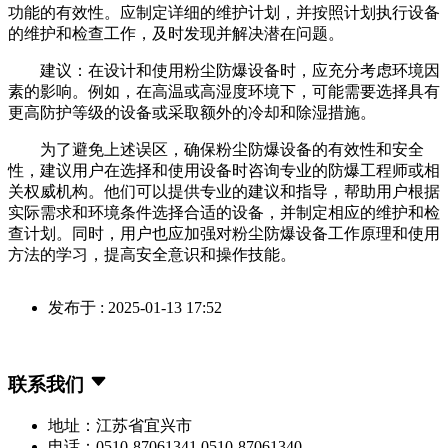
功能的有效性。应制定详细的维护计划，并按照计划执行设备
的维护和检查工作，及时发现并解决潜在问题。
建议：在设计和使用粉尘防爆设备时，应充分考虑环境因
素的影响。例如，在高温或高湿度环境下，可能需要选择具有
更高防护等级的设备或采取额外的冷却和除湿措施。
为了避免上述误区，确保粉尘防爆设备的有效性和安全
性，建议用户在选择和使用设备时咨询专业的防爆工程师或相
关权威机构。他们可以提供专业的建议和指导，帮助用户根据
实际需求和环境条件选择合适的设备，并制定相应的维护和检
查计划。同时，用户也应加强对粉尘防爆设备工作原理和使用
方法的学习，提高安全意识和操作技能。
发布于 : 2025-01-13 17:52
联系我们
地址：江苏省宜兴市
电话：0510-87061341 0510-87061340