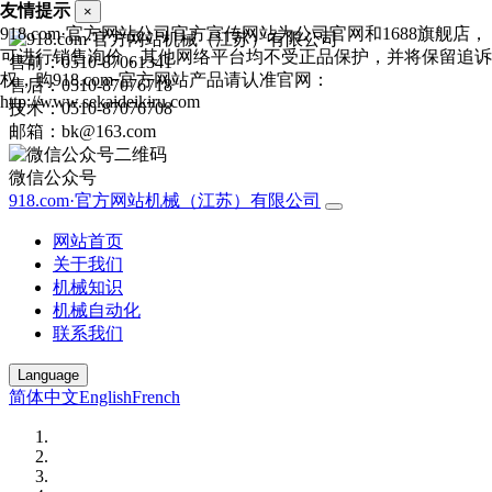
友情提示
×
918.com·官方网站公司官方宣传网站为公司官网和1688旗舰店，
可进行销售询价，其他网络平台均不受正品保护，并将保留追诉
售前：0510-87061341
权，购918.com·官方网站产品请认准官网：
售后：0510-87076718
http://www.sekaideikiru.com
技术：0510-87076708
邮箱：bk@163.com
微信公众号
918.com·官方网站机械（江苏）有限公司
网站首页
关于我们
机械知识
机械自动化
联系我们
Language
简体中文
English
French