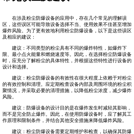
在涉及粉尘防爆设备的应用中，存在几个常见的理解误
区，这些误区可能导致设备选择不当、使用效果不佳甚至增加
爆炸风险。为了更有效地利用粉尘防爆设备，以下是这些误区
及相应的建议：
建议：不同类型的粉尘具有不同的爆炸特性，如爆炸下
限、最小点火能量和燃烧速度等。因此，在选择粉尘防爆设备
时，应充分了解粉尘的具体特性，并根据这些特性进行设备的
设计和选择。
建议：粉尘防爆设备的有效性在很大程度上依赖于对粉尘
的有效控制和清理。应定期检查设备内部及周围环境的粉尘积
聚情况，并采取必要的清理措施，以降低粉尘浓度，减少爆炸
风险。
建议：防爆设备的设计目的是在爆炸发生时减轻其影响，
而不是完全防止爆炸。因此，在使用防爆设备时，应了解其工
作原理和限制条件，并结合其他安全措施来降低爆炸风险。
建议：粉尘防爆设备需要定期维护和检查，以确保其防爆