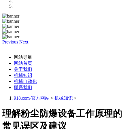
Previous
Next
网站导航
网站首页
关于我们
机械知识
机械自动化
联系我们
918.com·官方网站
>
机械知识
>
理解粉尘防爆设备工作原理的
常见误区及建议