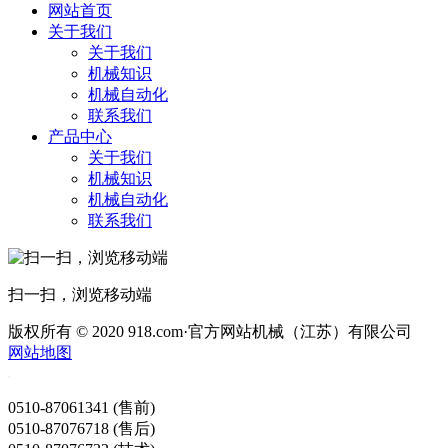
网站首页
关于我们
关于我们
机械知识
机械自动化
联系我们
产品中心
关于我们
机械知识
机械自动化
联系我们
扫一扫，浏览移动端
版权所有 © 2020 918.com·官方网站机械（江苏）有限公司
网站地图
0510-87061341 (售前)
0510-87076718 (售后)