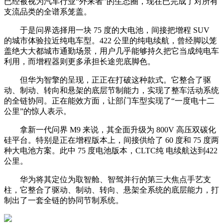
已经被视为汽车行业“外来者”的生态圈，现在已完成了对所有
支流品类的全谱系笼盖。
于是问界选择用一块 75 度的大电池，间接把增程 SUV
的城市体验拉近纯电车型。422 公里的纯电续航，曾经脚以笼
盖绝大大都城市通勤场景，用户几乎能够持久把它当成纯电车
利用，而增程器则更多承担长途兜底脚色。
但华为智擎的呈现，正正在打破这种款式。它整合了驱
动、制动、转向和悬架的底层节制能力，实现了整车活动系统
的全链协同。正在能效方面，让部门车型实现了“一度电十二
公里”的惊人表示。
拿新一代问界 M9 来说，其全面升级为 800V 高压双碳化
硅平台。特别是正在增程版本上，间接供给了 60 度和 75 度两
种大电池方案。此中 75 度电池版本，CLTC纯 电续航达到422
公里。
华为将其定位为取智舱、智驾并行的第三大焦点手艺支
柱，它整合了驱动、制动、转向、悬架全系统的底层能力，打
制出了一套全链的协同节制系统。