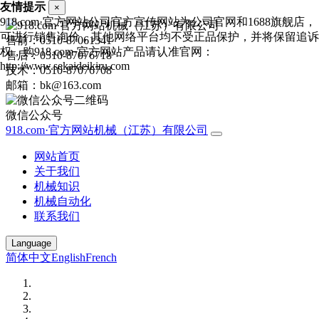
友情提示
×
918.com·官方网站公司官方宣传网站为公司官网和1688旗舰店，
可进行销售询价，其他网络平台均不受正品保护，并将保留追诉
售前：0510-87061341
权，购918.com·官方网站产品请认准官网：
售后：0510-87076718
http://www.sekaideikiru.com
技术：0510-87076708
邮箱：bk@163.com
微信公众号
918.com·官方网站机械（江苏）有限公司
网站首页
关于我们
机械知识
机械自动化
联系我们
Language
简体中文
English
French