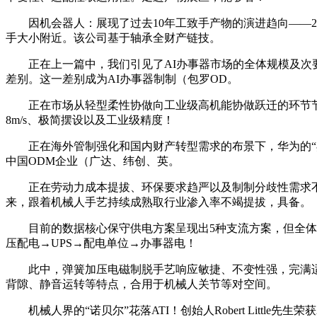
因机会器人：展现了过去10年工致手产物的演进趋向——2
手大小附近。该公司基于轴承全财产链技。
正在上一篇中，我们引见了AI办事器市场的全体规模及次要
差别。这一差别成为AI办事器制制（包罗OD。
正在市场从轻型柔性协做向工业级高机能协做跃迁的环节节点，A
8m/s、极简摆设以及工业级精度！
正在海外管制强化和国内财产转型需求的布景下，华为的“昇腾（
中国ODM企业（广达、纬创、英。
正在劳动力成本提拔、环保要求趋严以及制制分歧性需求不
来，跟着机械人手艺持续成熟取行业渗入率不竭提拔，具备。
目前的数据核心保守供电方案呈现出5种支流方案，但全体仍以
压配电→UPS→配电单位→办事器电！
此中，弹簧加压电磁制脱手艺响应敏捷、不变性强，完满适
背隙、静音运转等特点，合用于机械人关节等对空间。
机械人界的“诺贝尔”花落ATI！创始人Robert Little先生荣