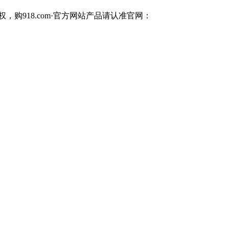
，购918.com·官方网站产品请认准官网：