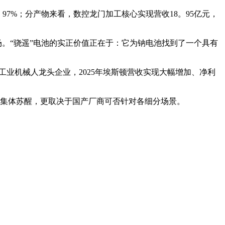
。97%；分产物来看，数控龙门加工核心实现营收18。95亿元，
。“骁遥”电池的实正价值正在于：它为钠电池找到了一个具有
为工业机械人龙头企业，2025年埃斯顿营收实现大幅增加、净利
的集体苏醒，更取决于国产厂商可否针对各细分场景。