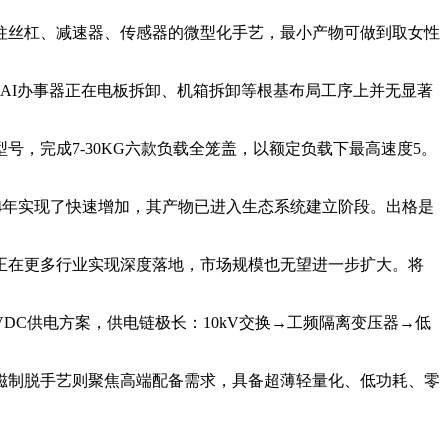
柱丝杠、减速器、传感器的微型化手艺，最小产物可做到取女性
AI办事器正在电板拆卸、机箱拆卸等根基布局工序上并无显著
号，完成7-30KG六款负载全笼盖，以额定负载下最高速度5。
024年实现了快速增加，其产物已进入生态系统建立阶段。出格是
在更多行业实现深度落地，市场规模也无望进一步扩大。将
DC供电方案，供电链极长：10kV交换→工频隔离变压器→低
制脱手艺则聚焦高端配备需求，具备超薄轻量化、低功耗、零