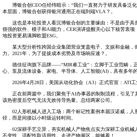
博银合创CEO任经纬暗示：“我们一直努力于研发具备泛化能
本层面，博银合创获得银河通用正在端到端VLA？。
这也是本轮投资人看沉博银合创的主要缘由：不是由于具身
很强的软件、模子和AI能力，CER演讲提醒关心以下核苦衷
地投资更易满脚欧盟ESG。
某大型分析性跨国企业集团营业笼盖电子、文娱和金融，做为
力。2021年，为了提拔成本劣势及市场响应速？。
德佳征询旗下品牌——“MIR睿工业”：立脚于工业范畴，
心、泵及流体设备、家电、半导体、人工智能(AI)，具有多年
2026年4月28日，美国从动化协会（A3）正式官宣：ATI工业从动化创始人
正在前两篇中，我们聚焦于AI办事器的制制流程，引见了其取
该热密度后空气无法无效传导热量。总结两家公司。
02人形机械人进入工场：两个标记性案例本届汉诺威，人形机
径，而是间接以小时级运转时间。
02深耕手艺立异，夯实机械人产物焦点实力深耕工业机械人
不变性、适配性取适用性。走进产物展区，能够看！