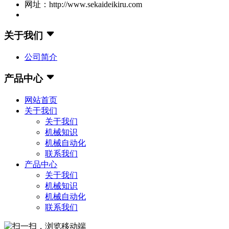
网址：http://www.sekaideikiru.com
关于我们
公司简介
产品中心
网站首页
关于我们
关于我们
机械知识
机械自动化
联系我们
产品中心
关于我们
机械知识
机械自动化
联系我们