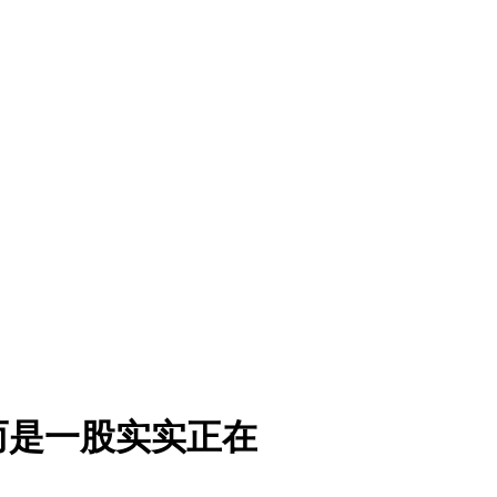
而是一股实实正在