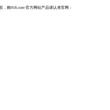
，购918.com·官方网站产品请认准官网：