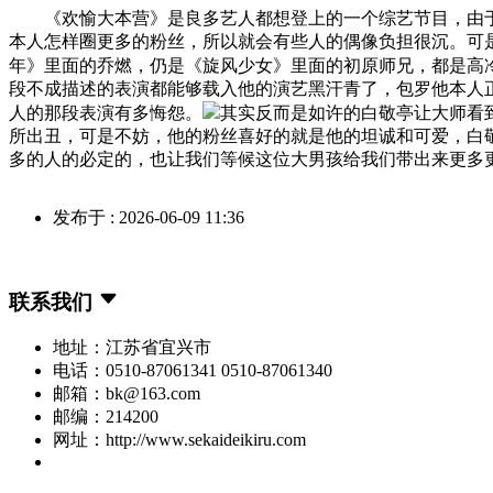
《欢愉大本营》是良多艺人都想登上的一个综艺节目，由于
本人怎样圈更多的粉丝，所以就会有些人的偶像负担很沉。可
年》里面的乔燃，仍是《旋风少女》里面的初原师兄，都是高冷
段不成描述的表演都能够载入他的演艺黑汗青了，包罗他本人正
人的那段表演有多悔怨。
其实反而是如许的白敬亭让大师看
所出丑，可是不妨，他的粉丝喜好的就是他的坦诚和可爱，白
多的人的必定的，也让我们等候这位大男孩给我们带出来更多
发布于 : 2026-06-09 11:36
联系我们
地址：江苏省宜兴市
电话：0510-87061341 0510-87061340
邮箱：bk@163.com
邮编：214200
网址：http://www.sekaideikiru.com