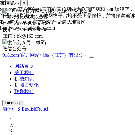
友情提示
×
918.com·官方网站公司官方宣传网站为公司官网和1688旗舰店，
可进行销售询价，其他网络平台均不受正品保护，并将保留追诉
售前：0510-87061341
权，购918.com·官方网站产品请认准官网：
售后：0510-87076718
http://www.sekaideikiru.com
技术：0510-87076708
邮箱：bk@163.com
微信公众号
918.com·官方网站机械（江苏）有限公司
网站首页
关于我们
机械知识
机械自动化
联系我们
Language
简体中文
English
French