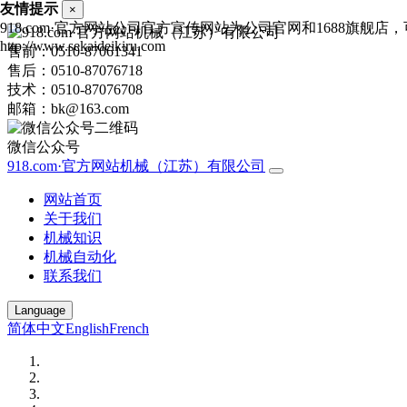
友情提示
×
918.com·官方网站公司官方宣传网站为公司官网和1688旗
http://www.sekaideikiru.com
售前：0510-87061341
售后：0510-87076718
技术：0510-87076708
邮箱：bk@163.com
微信公众号
918.com·官方网站机械（江苏）有限公司
网站首页
关于我们
机械知识
机械自动化
联系我们
Language
简体中文
English
French