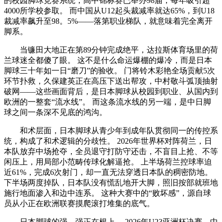
的校园脚球竞赛系统，高中锦标赛已举办98届，每年吸引超
4000所学校参取。 而中国从U12起头裁减率就达65%，到U18
裁减率飙升至98。5%——落第职业梯队，就意味着完全离开
脚系。
当镰田大地正在第89分钟完成绝平，达拉斯体育场里的荷
兰球迷全都傻了眼。 这不是什么命运爆棚的爆冷，而是日本
脚球三十年如一日“磨刀”的验收。 门将铃木彩艳全场贡献5次
环节扑救，久保建英正在高压下送出帮攻，中村敬斗弧顶抽射
破网——这些画面背后，是日本脚球从校园到职业、从国内到
欧洲的一整套“流水线”。 而这条流水线的另一端，是中日脚
球之间一条深不见底的鸿沟。
和术层面，日本脚球从青少年到成年队贯彻同一的传控系
统，构成了和术逻辑的分歧性。 2026年世界杯对阵荷兰，日
本队放弃中场抢夺，全员退守打防守还击，不盲目上抢、不等
闲压上，用局部小范畴传球化解逼抢。 上半场荷兰控球率迫
近61%，完成6次射门，却一直无法穿透日本队的稠密防地。
下半场两度掉队，日本队没有慌乱地开大脚，照旧按部就班地
施行地面渗入和边中连系。 这种大赛中的“败坏感”，源自球
员从小正在欧洲联赛摸爬滚打堆集的底气。
日本脚球的强，强正在根上。 2026年U23亚洲杯决赛，中