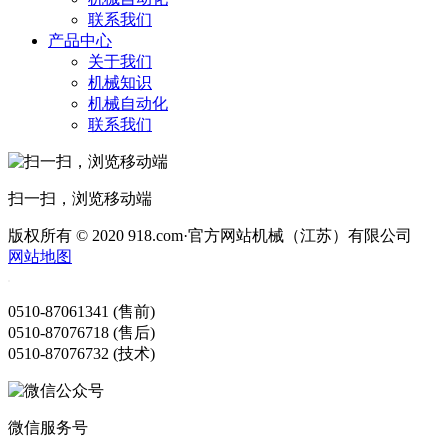
联系我们
产品中心
关于我们
机械知识
机械自动化
联系我们
扫一扫，浏览移动端
版权所有 © 2020 918.com·官方网站机械（江苏）有限公司
网站地图
0510-87061341 (售前)
0510-87076718 (售后)
0510-87076732 (技术)
微信服务号