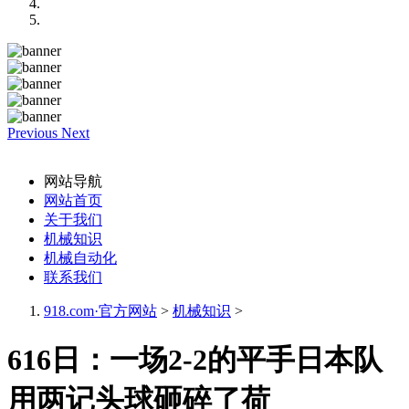
Previous
Next
网站导航
网站首页
关于我们
机械知识
机械自动化
联系我们
918.com·官方网站
>
机械知识
>
616日：一场2-2的平手日本队
用两记头球砸碎了荷