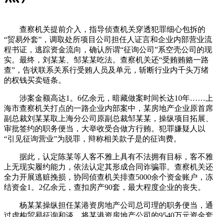
查察机关提前介入，指导侦查机关穿透犯罪细心包拆的
“贸易外套”，调取处所项目公司担任人证言和企业内部营业流
程书证，逃踪资金流向，确认所谓“征询公司”系空壳公司的现
实。最终，刘某某、邹某某吃法。查察机关还“受贿贿赂一路
查”，告状联系关系行受贿人员及单元，斩断行业内千头万绪
的权钱买卖链条。
涉案金额高达1。6亿余元，暗藏做案时间长达10年……上
海市查察机关打点的一路企业内部案中，某房地产企业原首席
副总裁刘某某取上海分公司原副总裁邹某某，操纵项目拓展、
审批签约的职务便当，大举收受合做方行贿。犯罪嫌疑人以
“引见征询营业”为脱罪，辩称相关款子是的征询费。
据此，认定陈某等人客不雅上具有不法拥有目标，客不雅
上无现实履约能力，依法认定其形成合同诈骗罪。查察机关还
全力开展逃赃挽损，协同侦查机关排查5000余个资金账户，冻
结资金1。2亿余元，查扣房产90套，最大程度企业的丧失。
杨某某操纵担任某港资房地产公司总司理的职务便当，通
过虚构贸易征询和谈，将某港资房地产公司的9540万元资金套