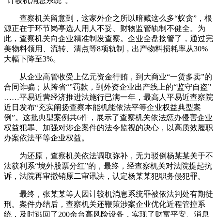
“计较机消息系统”。
查察机关留意到，这家外企之所以暗藏这么多“蚁贪”，根
源正在于环节岗亭选人用人不妥、财物监管轨制不健全。为
此，查察机关向企业精准制发查察。企业全盘接管了，通过完
美物料领用、流转、清点等8项轨制，出产物料损耗率从30%
大幅下降至3%。
从企业高管收受上亿元资金行贿，到大商业“一货多卖”的
合同诈骗；从跨省“”罚款，到外资企业出产线上的“监守自盗”
……平易近营经济推进法施行已满一年，最高人平易近查察院
近日发布“充实阐扬查察本能机能依法平等企业权益典型案
例”。这批典型案例共6件，展示了查察机关依法惩办侵害企业
权益犯罪、加强对涉企案件的法令监视的决心，以高质效履职
办案依法平等企业权益。
为还原，查察机关依法调取弥补，无力驳倒杨某某关于不
法获利系“境外股票分红”的，最终，经查察机关对法院提起抗
诉，法院再审撤销原二审讯决，认定杨某某犯职务侵犯罪。
最终，张某某等人因计较机消息系统罪被依法判处有期徒
刑。案件办结后，查察机关还鞭策涉案企业优化近程管控系
统，及时逃回了200余台高风险设备，实现了财富平安、消息