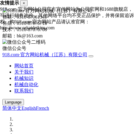
友情提示
×
918.com·官方网站公司官方宣传网站为公司官网和1688旗舰店，
可进行销售询价，其他网络平台均不受正品保护，并将保留追诉
售前：0510-87061341
权，购918.com·官方网站产品请认准官网：
售后：0510-87076718
http://www.sekaideikiru.com
技术：0510-87076708
邮箱：bk@163.com
微信公众号
918.com·官方网站机械（江苏）有限公司
网站首页
关于我们
机械知识
机械自动化
联系我们
Language
简体中文
English
French