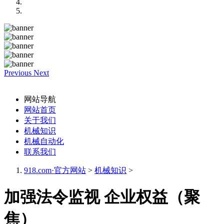
Previous
Next
网站导航
网站首页
关于我们
机械知识
机械自动化
联系我们
918.com·官方网站
>
机械知识
>
加强法令监视 企业权益（聚
焦）