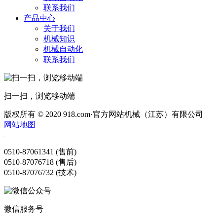
联系我们
产品中心
关于我们
机械知识
机械自动化
联系我们
扫一扫，浏览移动端
版权所有 © 2020 918.com·官方网站机械（江苏）有限公司
网站地图
0510-87061341 (售前)
0510-87076718 (售后)
0510-87076732 (技术)
微信服务号