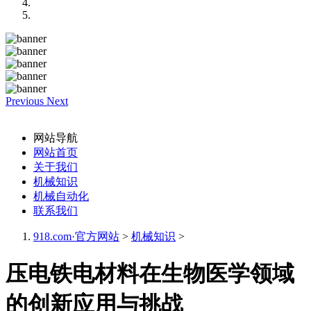
Previous
Next
网站导航
网站首页
关于我们
机械知识
机械自动化
联系我们
918.com·官方网站
>
机械知识
>
压电铁电材料在生物医学领域
的创新应用与挑战