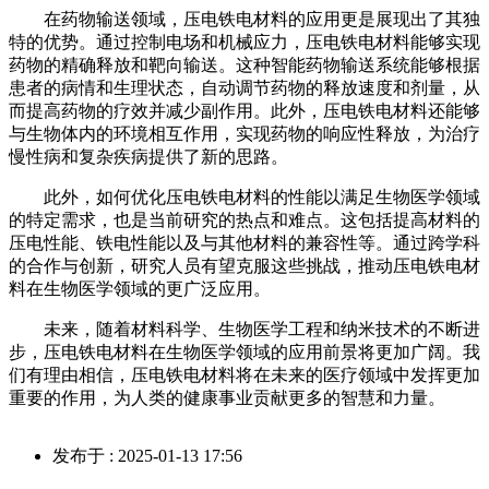
在药物输送领域，压电铁电材料的应用更是展现出了其独
特的优势。通过控制电场和机械应力，压电铁电材料能够实现
药物的精确释放和靶向输送。这种智能药物输送系统能够根据
患者的病情和生理状态，自动调节药物的释放速度和剂量，从
而提高药物的疗效并减少副作用。此外，压电铁电材料还能够
与生物体内的环境相互作用，实现药物的响应性释放，为治疗
慢性病和复杂疾病提供了新的思路。
此外，如何优化压电铁电材料的性能以满足生物医学领域
的特定需求，也是当前研究的热点和难点。这包括提高材料的
压电性能、铁电性能以及与其他材料的兼容性等。通过跨学科
的合作与创新，研究人员有望克服这些挑战，推动压电铁电材
料在生物医学领域的更广泛应用。
未来，随着材料科学、生物医学工程和纳米技术的不断进
步，压电铁电材料在生物医学领域的应用前景将更加广阔。我
们有理由相信，压电铁电材料将在未来的医疗领域中发挥更加
重要的作用，为人类的健康事业贡献更多的智慧和力量。
发布于 : 2025-01-13 17:56