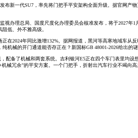
日发布新一代SU7，率先将门把手平安架构全面升级。据官网产物
市场监视办理总局、国度尺度化办理委员会核准发布，将于2027
风阻低、外不雅高级。
2024年同比激增132%。据网报道，黑河等高寒地域车从反
机械的开门通道能否存正在？新国标GB 48001-2026给出
，配备了机械和两套系统。吉利银河E5正在四个车门表里均设想
藏+机械冗余”的平安方案。一个门把手，折射出汽车行业不竭向