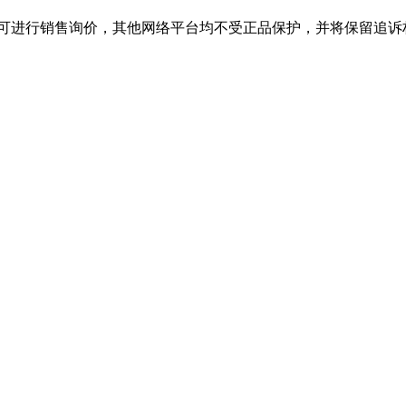
舰店，可进行销售询价，其他网络平台均不受正品保护，并将保留追诉权