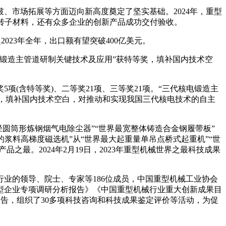
、市场拓展等方面迈向新高度奠定了坚实基础。2024年，重型
压转子材料，还有众多企业的创新产品成功交付验收。
2023年全年，出口额有望突破400亿美元。
电锻造主管道研制关键技术及应用”获特等奖，填补国内技术空
项(含特等奖)、二等奖21项、三等奖21项。“三代核电锻造主
程，填补国内技术空白，对推动和实现我国三代核电技术的自主
径圆筒形炼钢烟气电除尘器”“世界最宽整体铸造合金钢履带板”
的浆料高梯度磁选机”从“世界最大起重量单吊点桥式起重机”“世
之最。2024年2月19日，2023年重型机械世界之最科技成果
行业的领导、院士、专家等186位成员，中国重型机械工业协会
型企业专项调研分析报告》《中国重型机械行业重大创新成果目
专项报告，组织了30多项科技咨询和科技成果鉴定评价等活动，为促