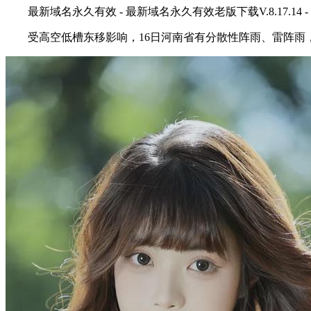
最新域名永久有效 - 最新域名永久有效老版下载V.8.17.14 -
受高空低槽东移影响，16日河南省有分散性阵雨、雷阵雨，