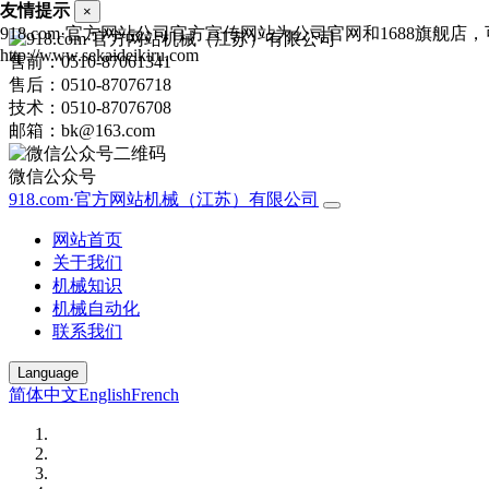
友情提示
×
918.com·官方网站公司官方宣传网站为公司官网和1688旗
http://www.sekaideikiru.com
售前：0510-87061341
售后：0510-87076718
技术：0510-87076708
邮箱：bk@163.com
微信公众号
918.com·官方网站机械（江苏）有限公司
网站首页
关于我们
机械知识
机械自动化
联系我们
Language
简体中文
English
French