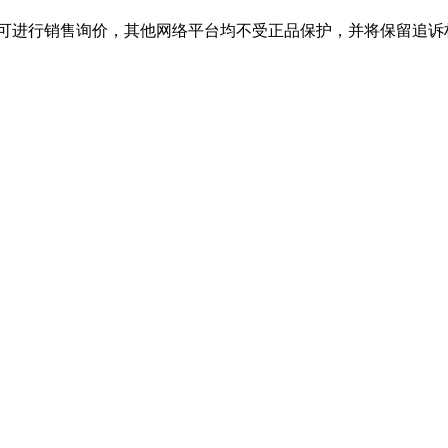
舰店，可进行销售询价，其他网络平台均不受正品保护，并将保留追诉权