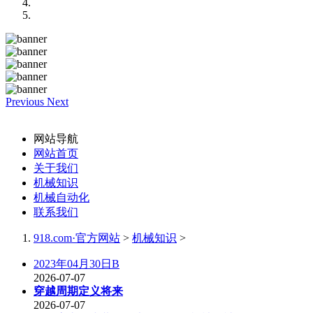
Previous
Next
网站导航
网站首页
关于我们
机械知识
机械自动化
联系我们
918.com·官方网站
>
机械知识
>
2023年04月30日B
2026-07-07
穿越周期定义将来
2026-07-07