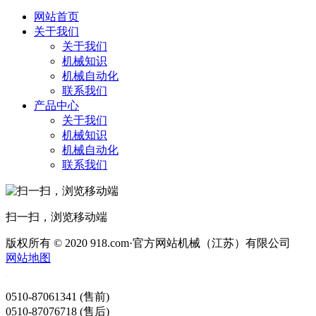
网站首页
关于我们
关于我们
机械知识
机械自动化
联系我们
产品中心
关于我们
机械知识
机械自动化
联系我们
扫一扫，浏览移动端
版权所有 © 2020 918.com·官方网站机械（江苏）有限公司
网站地图
0510-87061341 (售前)
0510-87076718 (售后)