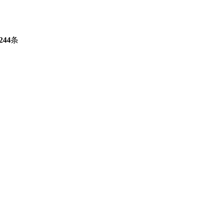
244
条