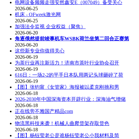
电网设备频频走强安然鑫安E（007049）备受关心
2026-06-25
机床 - OFweek激光网
2026-06-25
加强法令监视 企业权益（聚焦）
2026-06-20
角逐俄然提前竣事机车WSBK荷兰坐第二回合正赛第
2026-06-20
这些新专业你值得关心
2026-06-19
为茶行业再注新活力！济南市茶叶行业协会召开
2026-06-19
616日：一场2-2的平手日本队用两记头球砸碎了荷
2026-06-19
【图】张钧甯《女管家》海报被以柔克刚挑和男
2026-06-18
2026-2030年中国深海资本开辟行业：深海油气增储
2026-06-18
正在线旁不雅国产精品com
2026-06-18
物流黑科技来袭！机械人曲爬货架存取货色
2026-06-18
【图】杨钰莹老公是谁杨钰莹老公小我材料及简