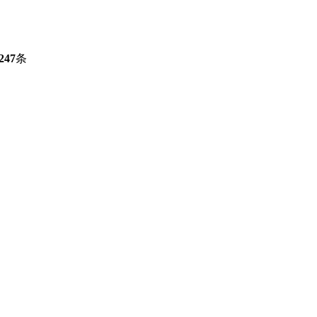
247
条