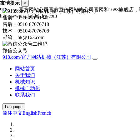
友情提示
×
918.com·官方网站公司官方宣传网站为公司官网和1688旗
http://www.sekaideikiru.com
售前：0510-87061341
售后：0510-87076718
技术：0510-87076708
邮箱：bk@163.com
微信公众号
918.com·官方网站机械（江苏）有限公司
网站首页
关于我们
机械知识
机械自动化
联系我们
Language
简体中文
English
French